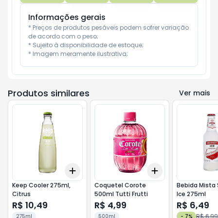
Informações gerais
* Preços de produtos pesáveis podem sofrer variação 
de acordo com o peso;

* Sujeito à disponibilidade de estoque;

* Imagem meramente ilustrativa;
Produtos similares
Ver mais
Add
Add
+
3
+
5
+
10
+
3
+
5
+
10
Keep Cooler 275ml,
Coquetel Corote
Bebida Mista 
Citrus
500ml Tutti Frutti
Ice 275ml
R$ 10,49
R$ 4,99
R$ 6,49
R$ 6,99
275ml
500ml
-
7
%