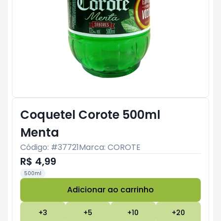
Coquetel Corote 500ml
Menta
Código: #
37721
Marca:
COROTE
R$ 4,99
500ml
Adicionar ao carrinho
Subtotal:
R$ 0
+
3
+
5
+
10
+
20