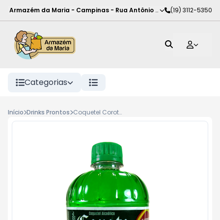
Armazém da Maria - Campinas
-
Rua Antônio Rodrigues de Carva
(19) 3112-5350
Categorias
Início
Drinks Prontos
Coquetel Corote 500ml Menta