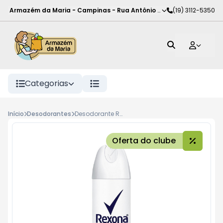
Armazém da Maria - Campinas
-
Rua Antônio Rodrigues de Carva
(19) 3112-5350
Categorias
Início
Desodorantes
Desodorante Rexona Aéro Feminino 150ml, Invisible
Oferta do clube