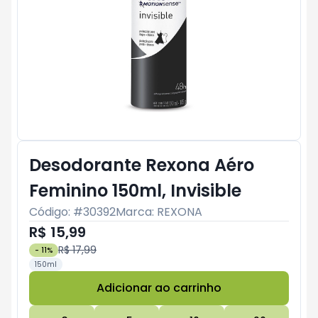
Desodorante Rexona Aéro
Feminino 150ml, Invisible
Código: #
30392
Marca:
REXONA
R$ 15,99
R$ 17,99
-
11
%
150ml
Adicionar ao carrinho
Subtotal:
R$ 0