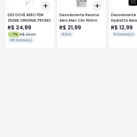
Add
Add
+
3
+
5
+
10
+
3
+
5
+
10
DES DOVE AERO FEM
Desodorante Rexona
Desodorante 
250ML ORIGINAL PROMO
Aéro Men Clin 150ml
Hydratta Aér
sem Perf
Masculino Ve
R$ 24,99
R$ 21,99
R$ 12,99
R$ 26,99
-
7
%
150ml
91 Grama(s)
145 Grama(s)