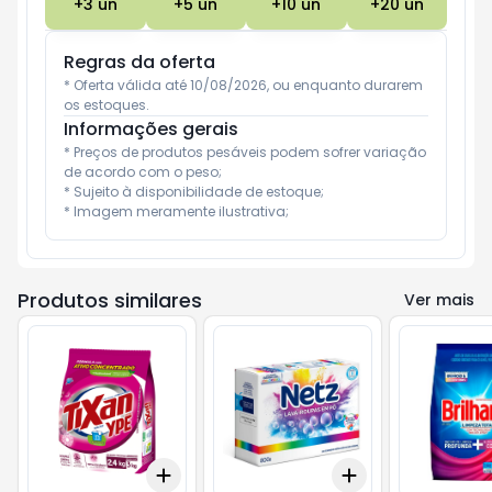
+
3
un
+
5
un
+
10
un
+
20
un
Regras da oferta
* Oferta válida até 10/08/2026, ou enquanto durarem 
os estoques.
Informações gerais
* Preços de produtos pesáveis podem sofrer variação 
de acordo com o peso;

* Sujeito à disponibilidade de estoque;

* Imagem meramente ilustrativa;
Produtos similares
Ver mais
Add
Add
+
3
+
5
+
10
+
3
+
5
+
10