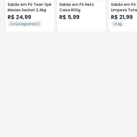
Sabão em Pó Tixan Ypê
Sabão em Pó Netz
Sabão em Pó 
Maciez Sachet 2,4kg
Caixa 800g
Limpeza Total
R$ 24,99
R$ 5,99
R$ 21,99
2.4 Quilograma(s)
1.6 kg