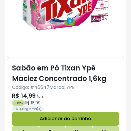
Sabão em Pó Tixan Ypê
Maciez Concentrado 1,6kg
Código: #
46647
Marca:
YPE
R$ 14,99
/
un
R$ 16,99
-
12
%
1.6 Quilograma(s)
Adicionar ao carrinho
Subtotal:
R$ 0