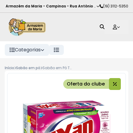
Armazém da Maria - Campinas
-
Rua Antônio Rodrigues de Carva
(19) 3112-5350
Categorias
Início
Sabão em pó
Sabão em Pó Tixan Ypê Maciez Concentrado 1,6kg
Oferta do clube