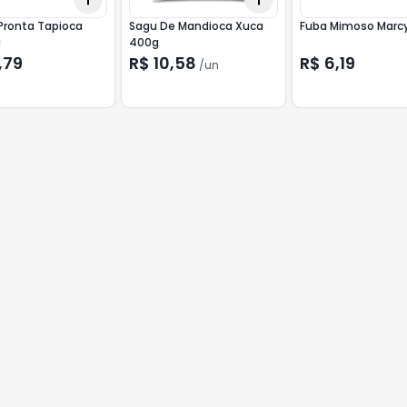
Pronta Tapioca
Sagu De Mandioca Xuca
Fuba Mimoso Marcy
g
400g
,79
R$ 10,58
R$ 6,19
/
un