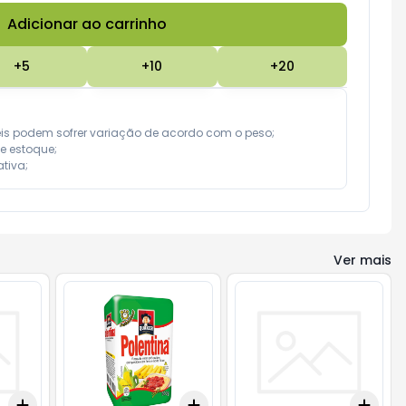
Adicionar ao carrinho
Subtotal:
R$ 0,00
+
5
+
10
+
20
eis podem sofrer variação de acordo com o peso;

e estoque;

tiva;
Ver mais
Add
Add
Add
+
3
+
5
+
10
+
3
+
5
+
10
+
3