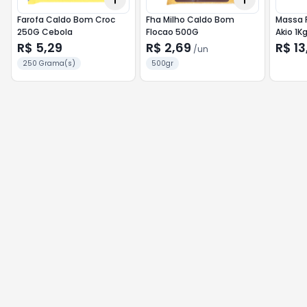
Farofa Caldo Bom Croc
Fha Milho Caldo Bom
Massa 
250G Cebola
Flocao 500G
Akio 1K
R$ 5,29
R$ 2,69
R$ 13
/
un
250 Grama(s)
500gr