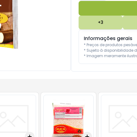
+
3
Informações gerais
* Preços de produtos pesáv
* Sujeito à disponibilidade d
* Imagem meramente ilustra
Add
Add
10
+
3
+
5
+
10
+
3
+
5
+
10