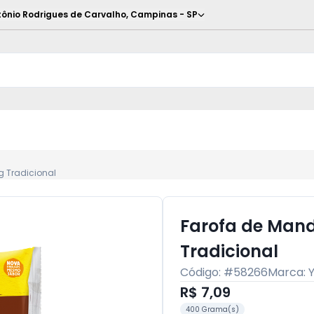
ônio Rodrigues de Carvalho
,
Campinas
-
SP
 Tradicional
Farofa de Man
Tradicional
Código: #
58266
Marca:
R$ 7,09
400 Grama(s)