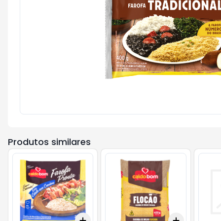
Produtos similares
Add
Add
+
3
+
5
+
10
+
3
+
5
+