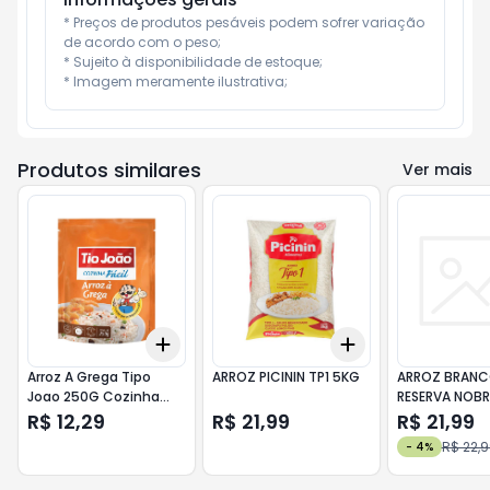
* Preços de produtos pesáveis podem sofrer variação 
de acordo com o peso;

* Sujeito à disponibilidade de estoque;

* Imagem meramente ilustrativa;
Produtos similares
Ver mais
Add
Add
+
3
+
5
+
10
+
3
+
5
+
10
Arroz A Grega Tipo
ARROZ PICININ TP1 5KG
ARROZ BRAN
Joao 250G Cozinha
RESERVA NOBR
Facil
R$ 12,29
R$ 21,99
R$ 21,99
R$ 22,
-
4
%