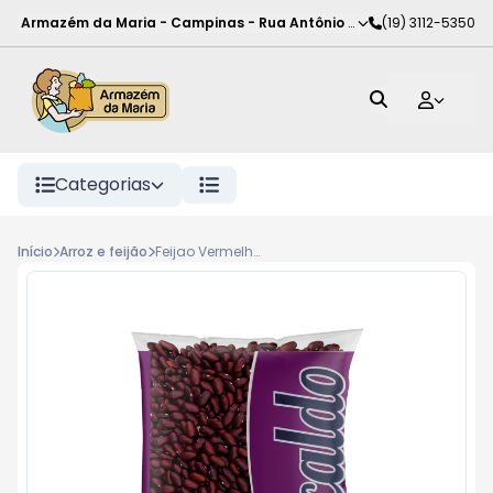
Armazém da Maria - Campinas
-
Rua Antônio Rodrigues de Carva
(19) 3112-5350
Categorias
Início
Arroz e feijão
Feijao Vermelho Kicaldo 1Kg