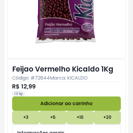
Feijao Vermelho Kicaldo 1Kg
Código: #
72644
Marca:
KICALDO
R$ 12,99
1.0 kg
Adicionar ao carrinho
Subtotal:
R$ 0
+
3
+
5
+
10
+
20
Informações gerais