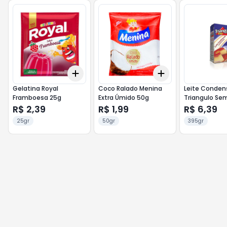
Add
Add
+
3
+
5
+
10
+
3
+
5
+
10
Gelatina Royal
Coco Ralado Menina
Leite Conde
Framboesa 25g
Extra Úmido 50g
Triangulo Se
Desnatado T
R$ 2,39
R$ 1,99
R$ 6,39
25gr
50gr
395gr