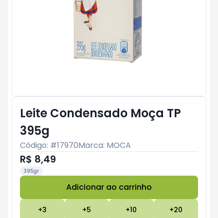
Leite Condensado Moça TP
395g
Código: #
17970
Marca:
MOCA
R$ 8,49
395gr
Adicionar ao carrinho
Subtotal:
R$ 0
+
3
+
5
+
10
+
20