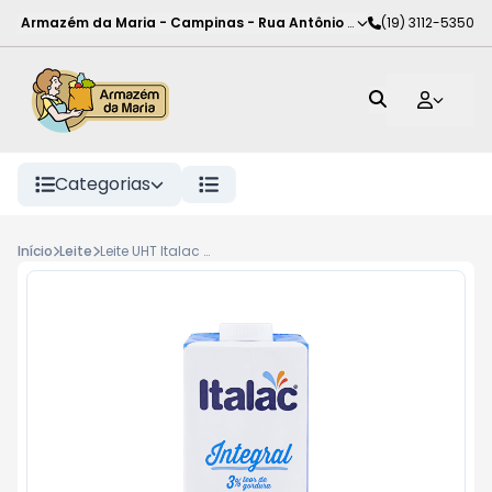
Armazém da Maria - Campinas
-
Rua Antônio Rodrigues de Carva
(19) 3112-5350
Categorias
Início
Leite
Leite UHT Italac Integral Tampa Rosca 1L