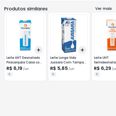
Produtos similares
Ver mais
Add
Add
+
3
+
5
+
10
+
3
+
5
+
10
Leite UHT Desnatado
Leite Longa Vida
Leite UHT
Piracanjuba Caixa com
Jussara Com Tampa
Semidesnata
Tampa 1l
Desnatado 1L
Lactose Pirac
R$ 6,19
R$ 5,85
R$ 6,29
/
un
/
un
/
u
Caixa com Ta
1L
1L
1L