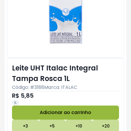
Leite UHT Italac Integral
Tampa Rosca 1L
Código: #
3188
Marca:
ITALAC
R$ 5,85
1L
Adicionar ao carrinho
Subtotal:
R$ 0
+
3
+
5
+
10
+
20