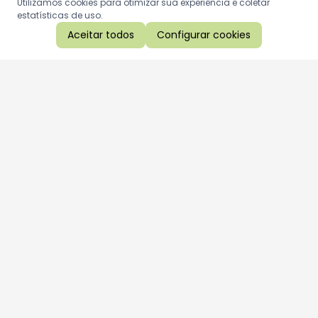
Utilizamos cookies para otimizar sua experiência e coletar
estatísticas de uso.
Aceitar todos
Configurar cookies
Aproveite as nossas promoções!
Cadastre seu e-mail e receba ofertas exclusivas.
QUERO RECEBER