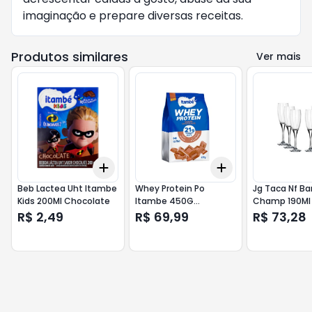
imaginação e prepare diversas receitas.
Produtos similares
Ver mais
Add
Add
+
3
+
5
+
10
+
3
+
5
+
10
Beb Lactea Uht Itambe
Whey Protein Po
Jg Taca Nf Ba
Kids 200Ml Chocolate
Itambe 450G
Champ 190Ml
Chocolate
R$ 2,49
R$ 69,99
R$ 73,28