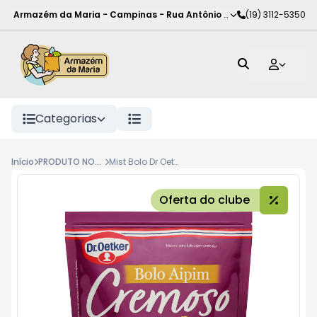
Armazém da Maria - Campinas
-
Rua Antônio Rodrigues de Carva
(19) 3112-5350
Categorias
Início
PRODUTO NOVO
Mist Bolo Dr Oetker 400G, Aipim
Oferta do clube