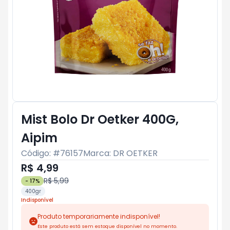
Mist Bolo Dr Oetker 400G,
Aipim
Código: #
76157
Marca:
DR OETKER
R$ 4,99
R$ 5,99
-
17
%
400gr
Indisponível
Produto temporariamente indisponível!
Este produto está sem estoque disponível no momento.