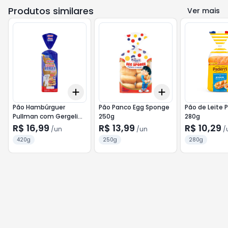
Produtos similares
Ver mais
Add
Add
+
3
+
5
+
10
+
3
+
5
+
10
Pão Hambúrguer
Pão Panco Egg Sponge
Pão de Leite P
Pullman com Gergelim
250g
280g
420g
R$ 16,99
R$ 13,99
R$ 10,29
/
un
/
un
/
420g
250g
280g