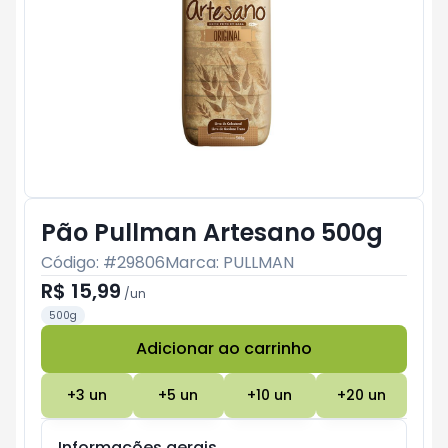
Pão Pullman Artesano 500g
Código: #
29806
Marca:
PULLMAN
R$ 15,99
/
un
500g
Adicionar ao carrinho
Subtotal:
R$ 0
+
3
un
+
5
un
+
10
un
+
20
un
Informações gerais