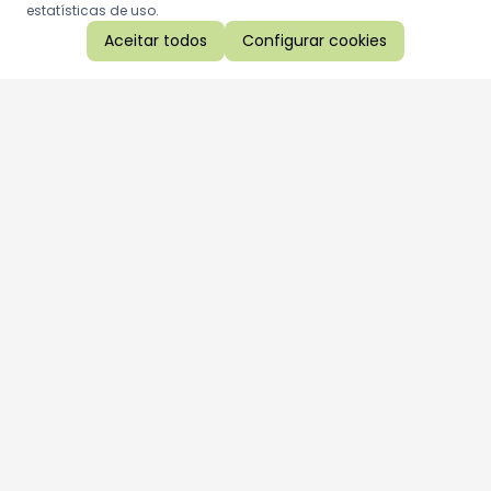
estatísticas de uso.
Aceitar todos
Configurar cookies
Aproveite as nossas promoções!
Cadastre seu e-mail e receba ofertas exclusivas.
QUERO RECEBER