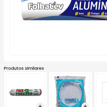
Produtos similares
Add
Add
+
3
+
5
+
10
+
3
+
5
+