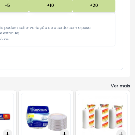
+
5
+
10
+
20
eis podem sofrer variação de acordo com o peso;

e estoque;

tiva;
Ver mais
Add
Add
Add
+
3
+
5
+
10
+
3
+
5
+
10
+
3