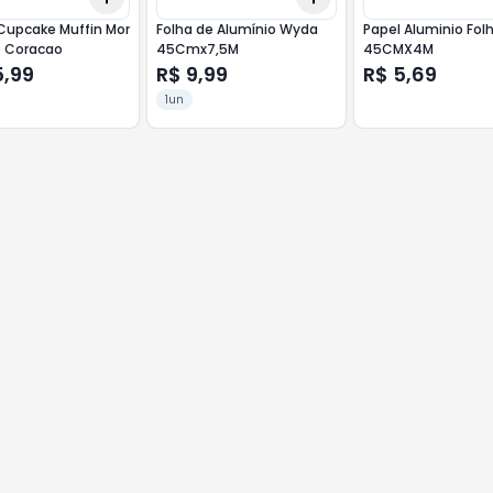
Cupcake Muffin Mor
Folha de Alumínio Wyda
Papel Alumi­nio Fol
e Coracao
45Cmx7,5M
45CMX4M
5,99
R$ 9,99
R$ 5,69
1un