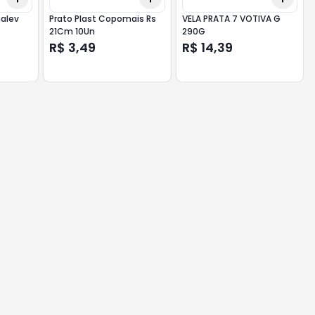
halev
Prato Plast Copomais Rs
VELA PRATA 7 VOTIVA G
21Cm 10Un
290G
R$ 3,49
R$ 14,39