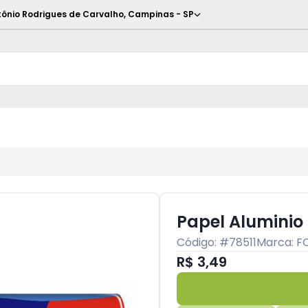
ônio Rodrigues de Carvalho
,
Campinas
-
SP
Papel Aluminio
Código: #
78511
Marca:
F
R$ 3,49