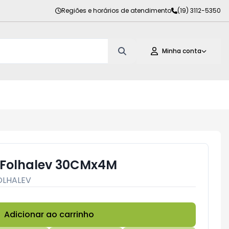
Regiões e horários de atendimento
(19) 3112-5350
Minha conta
 Folhalev 30CMx4M
OLHALEV
Adicionar ao carrinho
Subtotal:
R$ 0,00