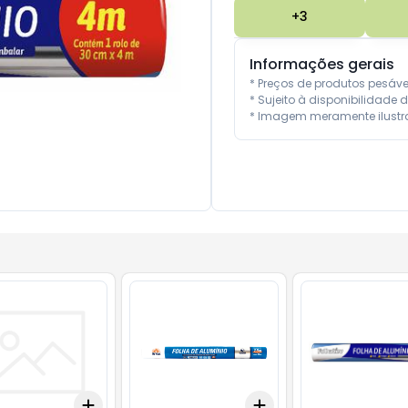
+
3
Informações gerais
* Preços de produtos pesáv
* Sujeito à disponibilidade d
* Imagem meramente ilustra
Add
Add
10
+
3
+
5
+
10
+
3
+
5
+
10