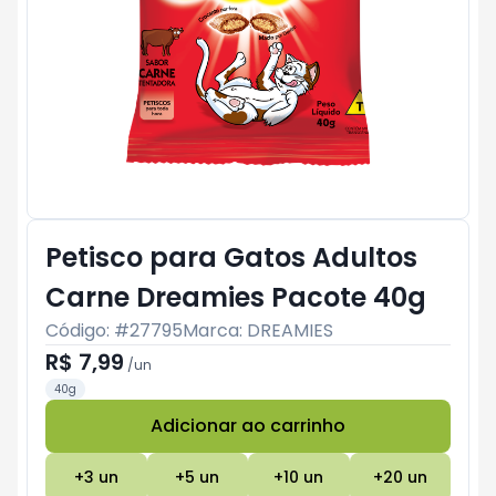
Petisco para Gatos Adultos
Carne Dreamies Pacote 40g
Código: #
27795
Marca:
DREAMIES
R$ 7,99
/
un
40g
Adicionar ao carrinho
Subtotal:
R$ 0
+
3
un
+
5
un
+
10
un
+
20
un