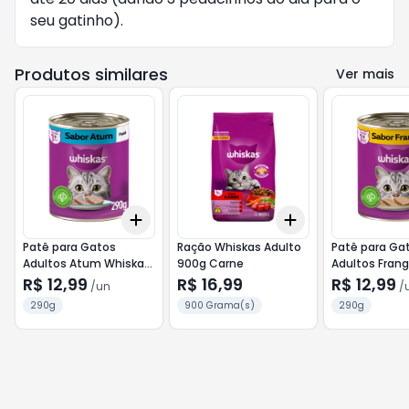
seu gatinho).
Produtos similares
Ver mais
Add
Add
+
3
+
5
+
10
+
3
+
5
+
10
Patê para Gatos
Ração Whiskas Adulto
Patê para Ga
Adultos Atum Whiskas
900g Carne
Adultos Fran
Lata 290g
Whiskas Lata
R$ 12,99
R$ 16,99
R$ 12,99
/
un
/
290g
900 Grama(s)
290g