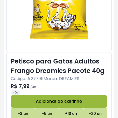
Petisco para Gatos Adultos
Frango Dreamies Pacote 40g
Código: #
27796
Marca:
DREAMIES
R$ 7,99
/
un
40g
Adicionar ao carrinho
Subtotal:
R$ 0
+
3
un
+
5
un
+
10
un
+
20
un