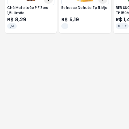
Chá Mate Leão P F Zero
Refresco Dafruta Tp 1L Mja
BEB SU
1,5L Limão
TP 150
R$ 8,29
R$ 5,19
R$ 1,
1,5L
1L
0.15 lt