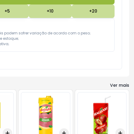
+
5
+
10
+
20
eis podem sofrer variação de acordo com o peso;

e estoque;

tiva;
Ver mais
Add
Add
Add
+
3
+
5
+
10
+
3
+
5
+
10
+
3