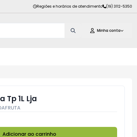
Regiões e horários de atendimento
(19) 3112-5350
Minha conta
a Tp 1L Lja
DAFRUTA
Adicionar ao carrinho
Subtotal:
R$ 0,00