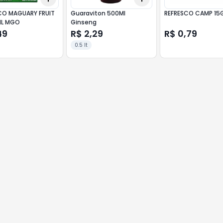
CO MAGUARY FRUIT
Guaraviton 500Ml
REFRESCO CAMP 15
ML MGO
Ginseng
49
R$ 2,29
R$ 0,79
0.5 lt