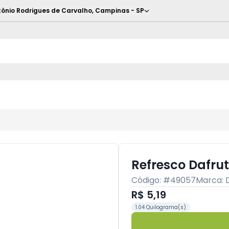
ônio Rodrigues de Carvalho
,
Campinas
-
SP
Refresco Dafrut
Código: #
49057
Marca:
R$ 5,19
1.04 Quilograma(s)