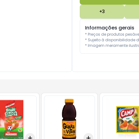
+
3
Informações gerais
* Preços de produtos pesáv
* Sujeito à disponibilidade d
* Imagem meramente ilustra
Add
Add
10
+
3
+
5
+
10
+
3
+
5
+
10