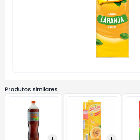
Produtos similares
Add
Add
+
3
+
5
+
10
+
3
+
5
+