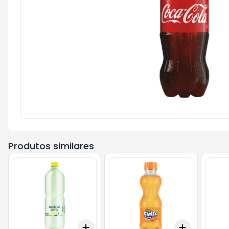
Produtos similares
Add
Add
+
3
+
5
+
10
+
3
+
5
+