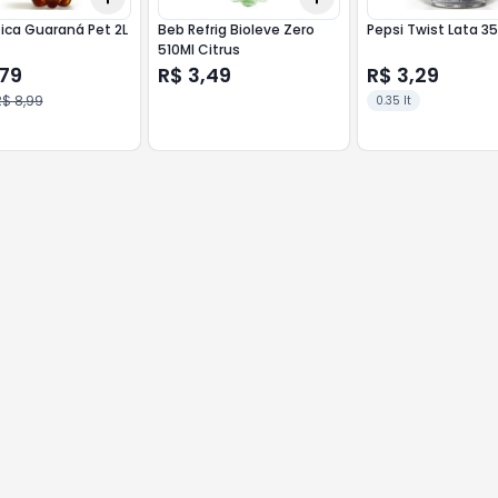
ica Guaraná Pet 2L
Beb Refrig Bioleve Zero
Pepsi Twist Lata 3
510Ml Citrus
,79
R$ 3,49
R$ 3,29
$ 8,99
0.35 lt