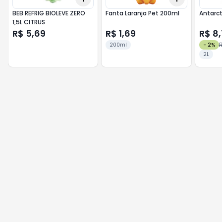
BEB REFRIG BIOLEVE ZERO
Fanta Laranja Pet 200ml
Antarct
1,5L CITRUS
R$ 5,69
R$ 1,69
R$ 8
R
200ml
-
2
%
2L