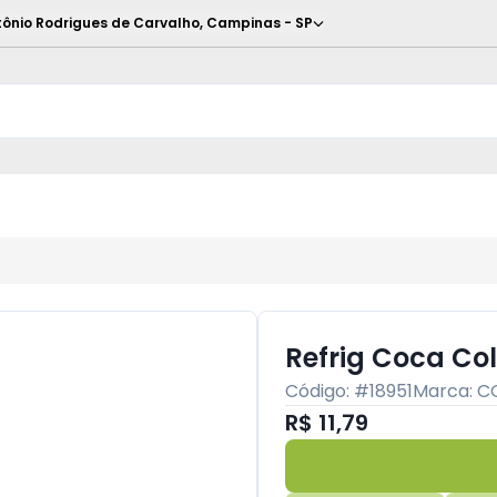
ônio Rodrigues de Carvalho
,
Campinas
-
SP
Refrig Coca Col
Código: #
18951
Marca:
C
R$ 11,79