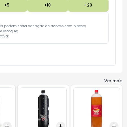
+
5
+
10
+
20
eis podem sofrer variação de acordo com o peso;

e estoque;

tiva;
Ver mais
Add
Add
Add
+
3
+
5
+
10
+
3
+
5
+
10
+
3