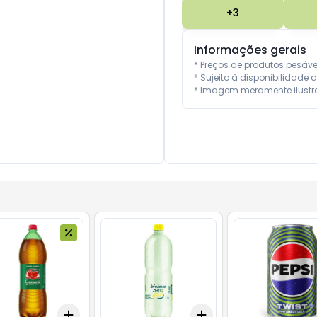
+
3
Informações gerais
* Preços de produtos pesáv
* Sujeito à disponibilidade d
* Imagem meramente ilustra
Add
Add
10
+
3
+
5
+
10
+
3
+
5
+
10