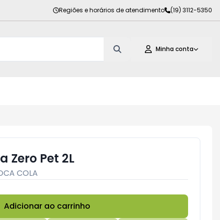
Regiões e horários de atendimento
(19) 3112-5350
Minha conta
a Zero Pet 2L
OCA COLA
Adicionar ao carrinho
Subtotal:
R$ 0,00