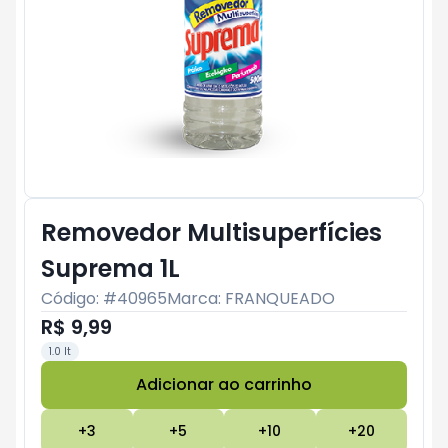
Removedor Multisuperfícies
Suprema 1L
Código: #
40965
Marca:
FRANQUEADO
R$ 9,99
1.0 lt
Adicionar ao carrinho
Subtotal:
R$ 0
+
3
+
5
+
10
+
20