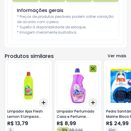
Informações gerais
* Preços de produtos pesáveis podem sofrer variação 
de acordo com o peso;

* Sujeito à disponibilidade de estoque;

* Imagem meramente ilustrativa;
Produtos similares
Ver mais
Add
Add
+
3
+
5
+
10
+
3
+
5
+
10
Limpador Ajax Fresh
Limpador Perfumado
Pedra Sanitár
Lemon 1l Limpeza
Casa e Perfume
Marine Bloco 
Pesada
Intuzione 1l
Caixa 40g Lev
R$ 13,79
R$ 8,99
R$ 24,99
Pague -
R$ 9,99
1L
-
10
%
40gr