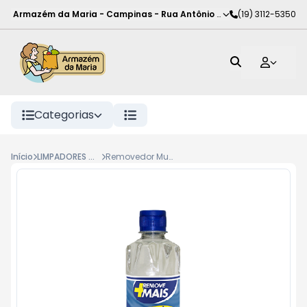
Armazém da Maria - Campinas
-
Rua Antônio Rodrigues de Carva
(19) 3112-5350
Categorias
Início
LIMPADORES CASA
Removedor Multisuperfícies Suprema 1L