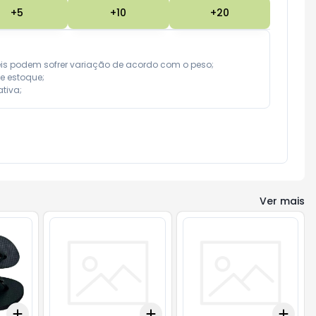
+
5
+
10
+
20
eis podem sofrer variação de acordo com o peso;

e estoque;

tiva;
Ver mais
Add
Add
Add
+
3
+
5
+
10
+
3
+
5
+
10
+
3