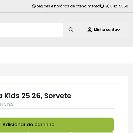
Regiões e horários de atendimento
(19) 3112-5350
Minha conta
 Kids 25 26, Sorvete
LINDA
Adicionar ao carrinho
Subtotal:
R$ 0,00