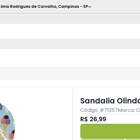
ônio Rodrigues de Carvalho
,
Campinas
-
SP
Sandalia Olinda
Código: #
71357
Marca:
O
R$ 26,99