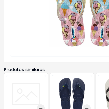
Produtos similares
Add
Add
+
3
+
5
+
10
+
3
+
5
+