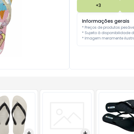
+
3
Informações gerais
* Preços de produtos pesáv
* Sujeito à disponibilidade d
* Imagem meramente ilustra
Add
Add
10
+
3
+
5
+
10
+
3
+
5
+
10