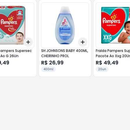
Add
Add
10
+
3
+
5
+
10
+
3
+
5
+
10
 Pampers Supersec
SH JOHNSONS BABY 400ML,
Fralda Pampers Su
 Ao G 26Un
CHEIRINHO PROL
Pacote Ao Xxg 20U
9,49
R$ 26,99
R$ 49,49
400ml
20un