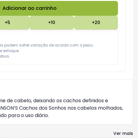
Adicionar ao carrinho
Subtotal:
R$ 0,00
+
5
+
10
+
20
eis podem sofrer variação de acordo com o peso;

e estoque;

tiva;
 de cabelo, deixando os cachos definidos e
JOHNSON’S Cachos dos Sonhos nos cabelos molhados,
 para o uso diário.
Ver mais