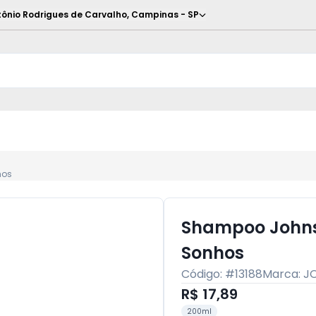
ônio Rodrigues de Carvalho
,
Campinas
-
SP
hos
Shampoo Johns
Sonhos
Código: #
13188
Marca:
J
R$ 17,89
200ml