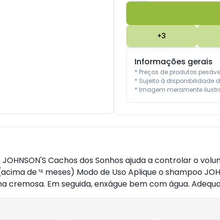
+
3
Informações gerais
* Preços de produtos pesáv
* Sujeito à disponibilidade d
* Imagem meramente ilustra
JOHNSON'S Cachos dos Sonhos ajuda a controlar o volume
ças (acima de ¹⁸ meses) Modo de Uso Aplique o shampoo 
cremosa. Em seguida, enxágue bem com água. Adequado