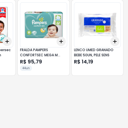
Add
Add
Add
+
3
+
5
+
10
+
3
+
5
+
10
+
3
persec
FRALDA PAMPERS
LENCO UMED GRANADO
n
CONFORTSEC MEGA M
BEBE 50UN, PELE SENS
44UN
R$ 95,79
R$ 14,19
44un