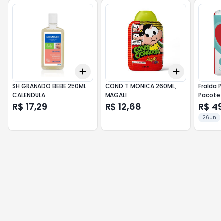
Add
Add
+
3
+
5
+
10
+
3
+
5
+
SH GRANADO BEBE 250ML
COND T MONICA 260ML,
Fralda
CALENDULA
MAGALI
Pacote
R$ 17,29
R$ 12,68
R$ 4
26un