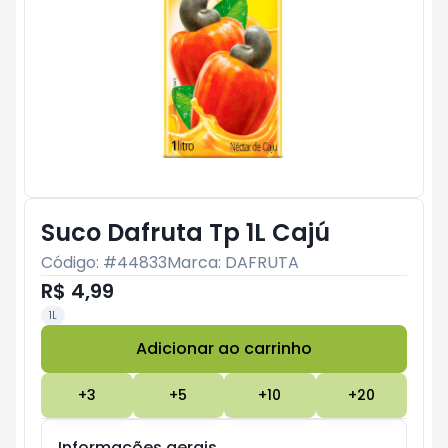
Suco Dafruta Tp 1L Cajú
Código: #
44833
Marca:
DAFRUTA
R$ 4,99
1L
Adicionar ao carrinho
Subtotal:
R$ 0
+
3
+
5
+
10
+
20
Informações gerais