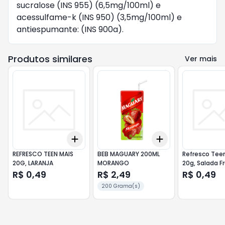
sucralose (INS 955) (6,5mg/100ml) e
acessulfame-k (INS 950) (3,5mg/100ml) e
antiespumante: (INS 900a).
Produtos similares
Ver mais
Add
Add
+
3
+
5
+
10
+
3
+
5
+
10
REFRESCO TEEN MAIS
BEB MAGUARY 200ML
Refresco Tee
20G, LARANJA
MORANGO
20g, Salada F
R$ 0,49
R$ 2,49
R$ 0,49
200 Grama(s)