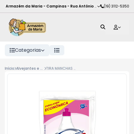
Armazém da Maria - Campinas
-
Rua Antônio Rodrigues de Carva
(19) 3112-5350
Categorias
Início
Alvejantes e pré lavagem
TIRA MANCHAS GEL TIXAN YPE REF 462G