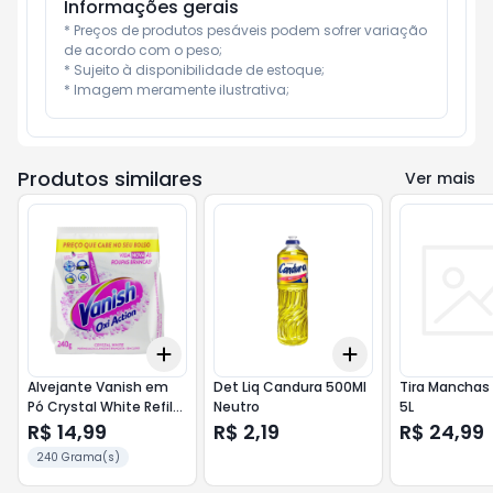
Informações gerais
* Preços de produtos pesáveis podem sofrer variação 
de acordo com o peso;

* Sujeito à disponibilidade de estoque;

* Imagem meramente ilustrativa;
Produtos similares
Ver mais
Add
Add
+
3
+
5
+
10
+
3
+
5
+
10
Alvejante Vanish em
Det Liq Candura 500Ml
Tira Manchas 
Pó Crystal White Refil
Neutro
5L
Econômico 240g
R$ 14,99
R$ 2,19
R$ 24,99
240 Grama(s)