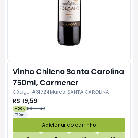
Vinho Chileno Santa Carolina
750ml, Carmener
Código: #
31724
Marca:
SANTA CAROLINA
R$ 19,59
R$ 27,99
-
30
%
750ml
Adicionar ao carrinho
Subtotal:
R$ 0