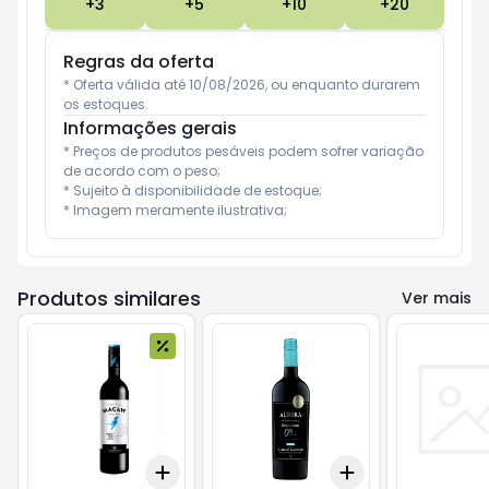
+
3
+
5
+
10
+
20
Regras da oferta
* Oferta válida até 10/08/2026, ou enquanto durarem 
os estoques.
Informações gerais
* Preços de produtos pesáveis podem sofrer variação 
de acordo com o peso;

* Sujeito à disponibilidade de estoque;

* Imagem meramente ilustrativa;
Produtos similares
Ver mais
Add
Add
+
3
+
5
+
10
+
3
+
5
+
10