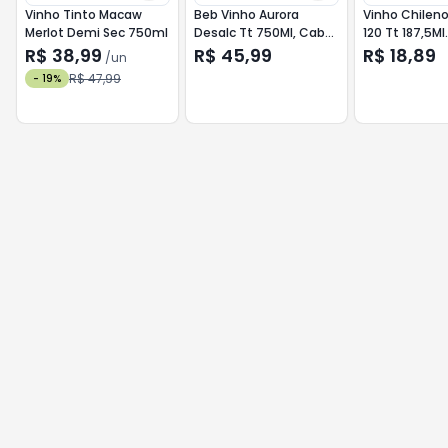
Vinho Tinto Macaw
Beb Vinho Aurora
Vinho Chileno
Merlot Demi Sec 750ml
Desalc Tt 750Ml, Cab
120 Tt 187,5Ml
Sauv Dc
Cabernet Sa
R$ 38,99
R$ 45,99
R$ 18,89
/
un
R$ 47,99
-
19
%