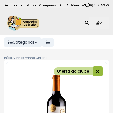
Armazém da Maria - Campinas
-
Rua Antônio Rodrigues de Carva
(19) 3112-5350
Categorias
Início
Vinhos
Vinho Chileno Santa Carolina 750ml, Carmener
Oferta do clube