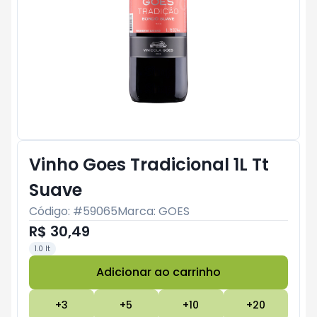
Vinho Goes Tradicional 1L Tt
Suave
Código: #
59065
Marca:
GOES
R$ 30,49
1.0 lt
Adicionar ao carrinho
Subtotal:
R$ 0
+
3
+
5
+
10
+
20