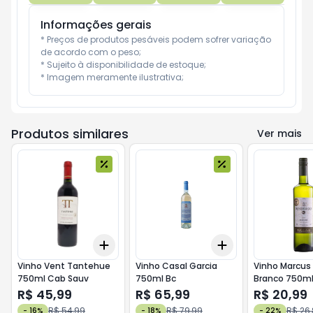
Informações gerais
* Preços de produtos pesáveis podem sofrer variação 
de acordo com o peso;

* Sujeito à disponibilidade de estoque;

* Imagem meramente ilustrativa;
Produtos similares
Ver mais
Add
Add
+
3
+
5
+
10
+
3
+
5
+
10
Vinho Vent Tantehue
Vinho Casal Garcia
Vinho Marcus
750ml Cab Sauv
750ml Bc
Branco 750ml,
R$ 45,99
R$ 65,99
R$ 20,99
R$ 54,99
R$ 79,99
R$ 26
-
16
%
-
18
%
-
22
%