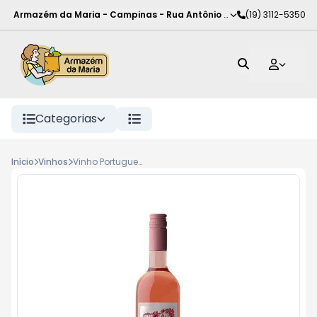
Armazém da Maria - Campinas
-
Rua Antônio Rodrigues de Carva
(19) 3112-5350
Categorias
Início
Vinhos
Vinho Portugues B Ventos F Bc 750Ml Fresh Rose