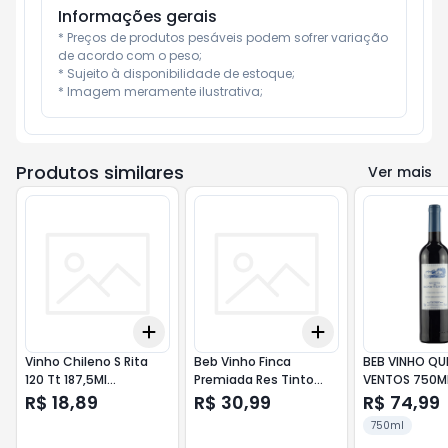
Informações gerais
* Preços de produtos pesáveis podem sofrer variação 
de acordo com o peso;

* Sujeito à disponibilidade de estoque;

* Imagem meramente ilustrativa;
Produtos similares
Ver mais
Add
Add
+
3
+
5
+
10
+
3
+
5
+
10
Vinho Chileno S Rita
Beb Vinho Finca
BEB VINHO QU
120 Tt 187,5Ml
Premiada Res Tinto
VENTOS 750M
Cabernet Sauv
750Ml Carmenere
R$ 18,89
R$ 30,99
R$ 74,99
750ml