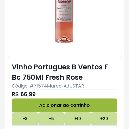
Vinho Portugues B Ventos F
Bc 750Ml Fresh Rose
Código: #
71574
Marca:
AJUSTAR
R$ 66,99
Adicionar ao carrinho
Subtotal:
R$ 0
+
3
+
5
+
10
+
20