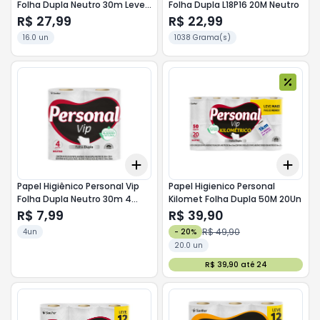
Folha Dupla Neutro 30m Leve
Folha Dupla L18P16 20M Neutro
16 Pague 15
R$ 27,99
R$ 22,99
16.0 un
1038 Grama(s)
Add
Add
+
3
+
5
+
10
+
3
Papel Higiênico Personal Vip
Papel Higienico Personal
Folha Dupla Neutro 30m 4
Kilomet Folha Dupla 50M 20Un
Unidades
R$ 7,99
R$ 39,90
R$ 49,90
4un
-
20
%
20.0 un
R$ 39,90 até 24