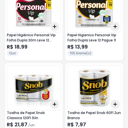
Add
Add
+
3
+
5
+
10
+
3
Papel Higiênico Personal Vip
Papel Higienico Personal Vip
Folha Dupla 30m Leve 12
Folha Dupla Leve 12 Pague 11
Pague 11
R$ 18,99
R$ 13,99
12un
705 Grama(s)
Add
Add
+
3
+
5
+
10
+
3
Toalha de Papel Snob
Toalha de Papel Snob 60Fl 2un
Classica 120Fl 3Un
Branca
R$ 21,87
R$ 7,97
/
un