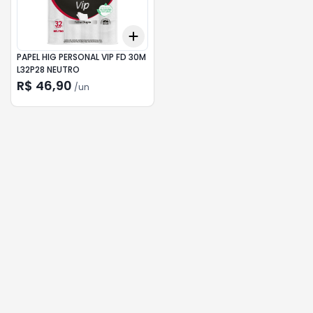
Add
+
0.0
+
0.0
+
0.0
PAPEL HIG PERSONAL VIP FD 30M
L32P28 NEUTRO
R$ 46,90
/
un