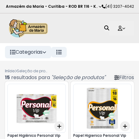
Armazém da Maria - Curitiba
-
ROD BR 116 - KM 102
(41) 3207-4042
,
Curitiba
-
PR
Categorias
Início
Seleção de produtos
15
resultados para
"
Seleção de produtos
"
Filtros
Add
Add
+
3
+
5
+
10
+
3
Papel Higiênico Personal Vip
Papel Higienico Personal Vip