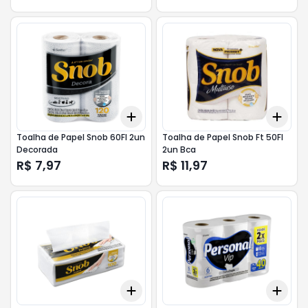
Add
Add
+
3
+
5
+
10
+
3
Toalha de Papel Snob 60Fl 2un
Toalha de Papel Snob Ft 50Fl
Decorada
2un Bca
R$ 7,97
R$ 11,97
Add
Add
+
3
+
5
+
10
+
3