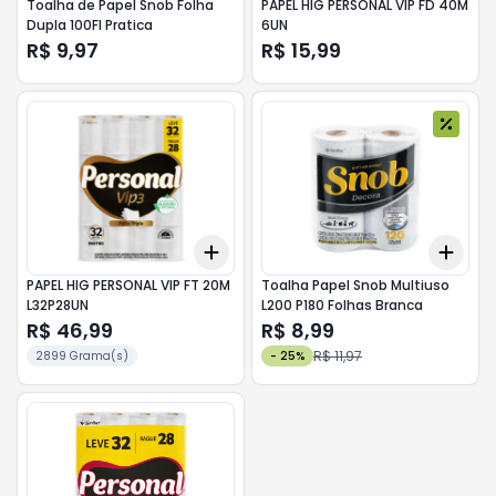
Toalha de Papel Snob Folha
PAPEL HIG PERSONAL VIP FD 40M
Dupla 100Fl Pratica
6UN
R$ 9,97
R$ 15,99
Add
Add
+
3
+
5
+
10
+
3
PAPEL HIG PERSONAL VIP FT 20M
Toalha Papel Snob Multiuso
L32P28UN
L200 P180 Folhas Branca
R$ 46,99
R$ 8,99
R$ 11,97
2899 Grama(s)
-
25
%