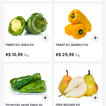
Add
Add
+
0.9
kg
+
1.5
kg
+
0.
PIMENTAO VERDE KG
PIMENTAO AMARELO KG
R$ 10,99
R$ 25,99
/
kg
/
kg
Add
Add
+
3
+
5
+
10
+
0.
Pimentão verde Sabor do
PERA WILLIANS KG