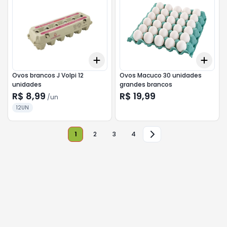
Add
Add
+
3
+
5
+
10
+
3
Ovos brancos J Volpi 12
Ovos Macuco 30 unidades
unidades
grandes brancos
R$ 8,99
R$ 19,99
/
un
12UN
1
2
3
4