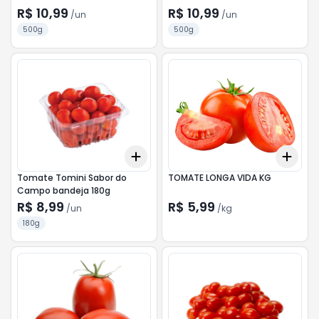
R$ 10,99
R$ 10,99
/
un
/
un
500g
500g
Add
Add
+
3
+
5
+
10
+
0.
Tomate Tomini Sabor do
TOMATE LONGA VIDA KG
Campo bandeja 180g
R$ 8,99
R$ 5,99
/
un
/
kg
180g