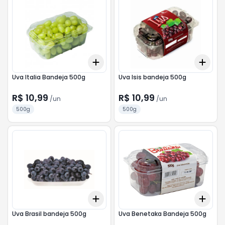
Add
Add
+
3
+
5
+
10
+
3
Uva Italia Bandeja 500g
Uva Isis bandeja 500g
R$ 10,99
R$ 10,99
/
un
/
un
500g
500g
Add
Add
+
3
+
5
+
10
+
3
Uva Brasil bandeja 500g
Uva Benetaka Bandeja 500g