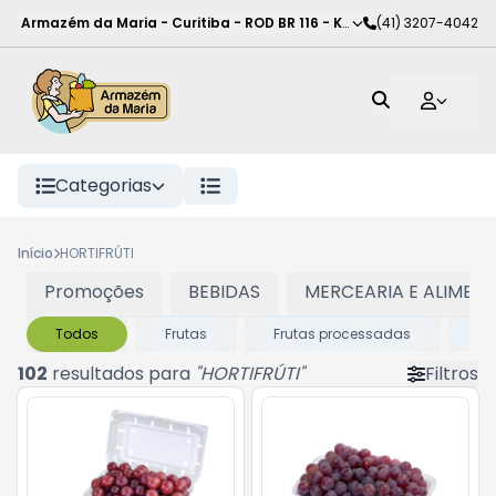
Armazém da Maria - Curitiba
-
ROD BR 116 - KM 102
(41) 3207-4042
,
Curitiba
-
PR
Categorias
Início
HORTIFRÚTI
Promoções
BEBIDAS
MERCEARIA E ALIMEN
Todos
Frutas
Frutas processadas
Le
102
resultados para
"
HORTIFRÚTI
"
Filtros