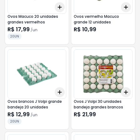
Add
Add
+
3
+
5
+
10
+
3
Ovos Macuco 20 unidades
Ovos vermelho Macuco
grandes vermelhos
grande 12 unidades
R$ 17,99
R$ 10,99
/
un
20UN
Add
Add
+
3
+
5
+
10
+
3
Ovos brancos J Volpi grande
Ovos J Volpi 30 unidades
bandeja 20 unidades
bandeja grandes brancos
R$ 12,99
R$ 21,99
/
un
20UN