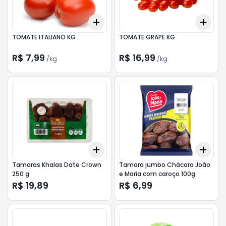
Add
Add
+
0.9
kg
+
1.5
kg
+
0.
TOMATE ITALIANO KG
TOMATE GRAPE KG
R$ 7,99
R$ 16,99
/
kg
/
kg
Add
Add
+
3
+
5
+
10
+
3
Tamaras Khalas Date Crown
Tamara jumbo Chácara João
250 g
e Maria com caroço 100g
R$ 19,89
R$ 6,99