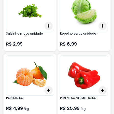
Add
Add
+
3
+
5
+
10
+
3
Salsinha maço unidade
Repolho verde unidade
R$ 2,99
R$ 6,99
Add
Add
+
0.9
kg
+
1.5
kg
+
0.
PONKAN KG
PIMENTAO VERMELHO KG
R$ 4,99
R$ 25,99
/
kg
/
kg