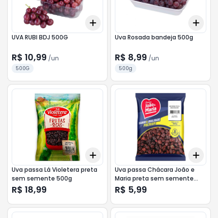
Add
Add
+
3
+
5
+
10
+
3
UVA RUBI BDJ 500G
Uva Rosada bandeja 500g
R$ 10,99
R$ 8,99
/
un
/
un
500G
500g
Add
Add
+
3
+
5
+
10
+
3
Uva passa Lá Violetera preta
Uva passa Chácara João e
sem semente 500g
Maria preta sem semente
100g
R$ 18,99
R$ 5,99