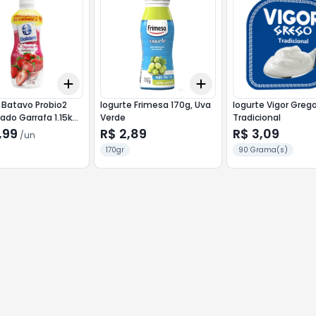
Add
Add
10
+
3
+
5
+
10
+
3
+
5
+
10
 Batavo Probio2
Iogurte Frimesa 170g, Uva
Iogurte Vigor Greg
do Garrafa 1.15kg
Verde
Tradicional
o
,99
R$ 2,89
R$ 3,09
/
un
170gr
90 Grama(s)