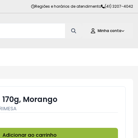
Regiões e horários de atendimento
(41) 3207-4042
Minha conta
a 170g, Morango
RIMESA
Adicionar ao carrinho
Subtotal:
R$ 0,00