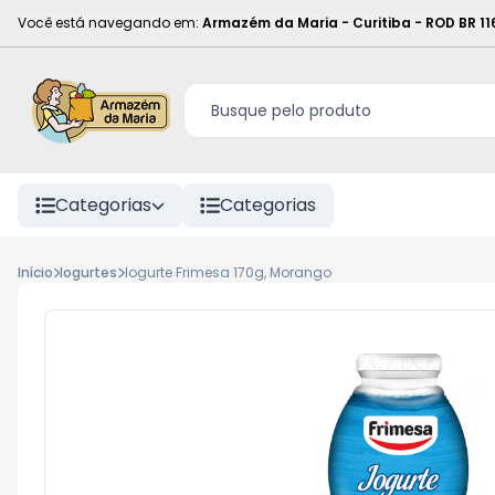
Você está navegando em:
Armazém da Maria - Curitiba
-
ROD BR 11
Categorias
Categorias
Início
Iogurtes
Iogurte Frimesa 170g, Morango