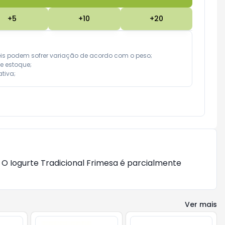
+
5
+
10
+
20
eis podem sofrer variação de acordo com o peso;

e estoque;

tiva;
 O Iogurte Tradicional Frimesa é parcialmente
Ver mais