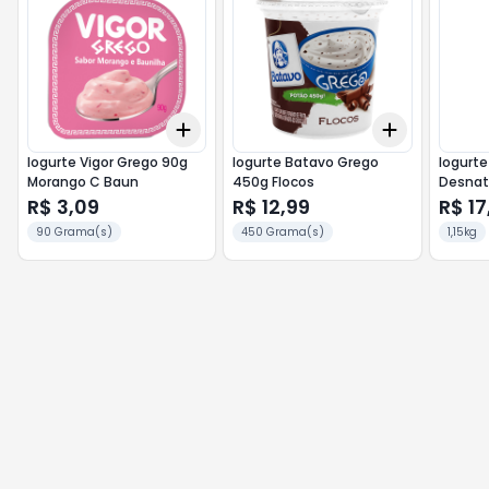
Add
Add
+
3
+
5
+
10
+
3
+
5
+
Iogurte Vigor Grego 90g
Iogurte Batavo Grego
Iogurte
Morango C Baun
450g Flocos
Desnata
Morang
R$ 3,09
R$ 12,99
R$ 17
90 Grama(s)
450 Grama(s)
1,15kg