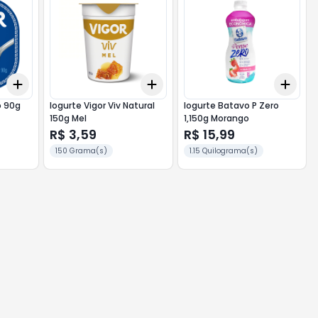
Add
Add
Add
+
3
+
5
+
10
+
3
+
5
+
10
+
3
o 90g
Iogurte Vigor Viv Natural
Iogurte Batavo P Zero
150g Mel
1,150g Morango
R$ 3,59
R$ 15,99
150 Grama(s)
1.15 Quilograma(s)