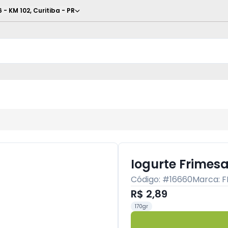
6 - KM 102
,
Curitiba
-
PR
Iogurte Frimes
Código: #
16660
Marca:
F
R$ 2,89
170gr