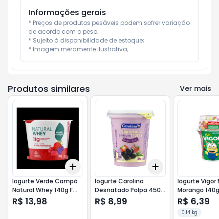
Informações gerais
* Preços de produtos pesáveis podem sofrer variação 
de acordo com o peso;

* Sujeito à disponibilidade de estoque;

* Imagem meramente ilustrativa;
Produtos similares
Ver mais
Add
Add
+
3
+
5
+
10
+
3
+
5
+
10
Iogurte Verde Campó
Iogurte Carolina
Iogurte Vigor 
Natural Whey 140g F
Desnatado Polpa 450g
Morango 140
Vermelhas
Açaí e Morango
Confeitos Co
R$ 13,98
R$ 8,99
R$ 6,39
0.14 kg