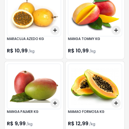
Add
Add
+
1.2
kg
+
2
kg
+
1.5
MARACUJA AZEDO KG
MANGA TOMMY KG
R$ 10,99
R$ 10,99
/
kg
/
kg
Add
Add
+
1.8
kg
+
3
kg
+
5.1
MANGA PALMER KG
MAMAO FORMOSA KG
R$ 9,99
R$ 12,99
/
kg
/
kg