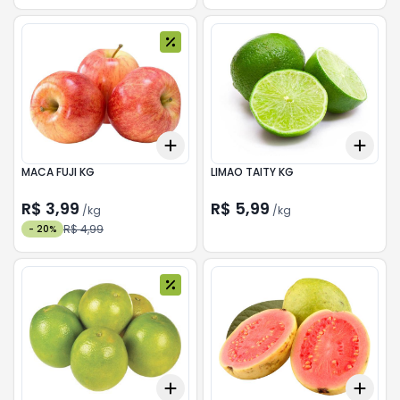
Add
Add
+
0.9
kg
+
1.5
kg
+
0.
MACA FUJI KG
LIMAO TAITY KG
R$ 3,99
R$ 5,99
/
kg
/
kg
R$ 4,99
-
20
%
Add
Add
+
1.2
kg
+
2
kg
+
0.