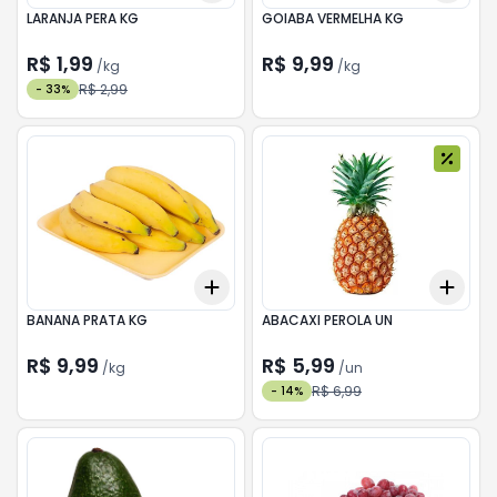
LARANJA PERA KG
GOIABA VERMELHA KG
R$ 1,99
R$ 9,99
/
kg
/
kg
R$ 2,99
-
33
%
Add
Add
+
3.6
kg
+
6
kg
+
3
BANANA PRATA KG
ABACAXI PEROLA UN
R$ 9,99
R$ 5,99
/
kg
/
un
R$ 6,99
-
14
%