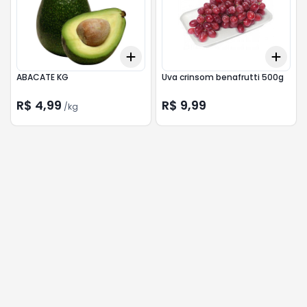
Add
Add
+
3.3
kg
+
5.5
kg
+
3
ABACATE KG
Uva crinsom benafrutti 500g
R$ 4,99
R$ 9,99
/
kg