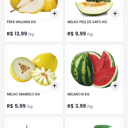
Add
Add
+
0.9
kg
+
1.5
kg
+
6.
PERA WILLIANS KG
MELAO PELE DE SAPO KG
R$ 13,99
R$ 9,99
/
kg
/
kg
Add
Add
+
7.5
kg
+
12.5
kg
+
36
MELAO AMARELO KG
MELANCIA KG
R$ 5,99
R$ 3,99
/
kg
/
kg