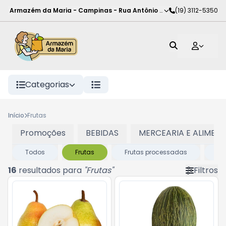
Armazém da Maria - Campinas
-
Rua Antônio Rodrigues de Carva
(19) 3112-5350
Categorias
Início
Frutas
Promoções
BEBIDAS
MERCEARIA E ALIMEN
Todos
Frutas
Frutas processadas
Le
16
resultados para
"
Frutas
"
Filtros