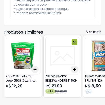
* Preços de produtos pesáveis podem sofrer variação 
de acordo com o peso;

* Sujeito à disponibilidade de estoque;

* Imagem meramente ilustrativa;
Produtos similares
Ver mais
Add
Add
+
3
+
5
+
10
+
3
+
5
+
10
Aroz C Brocolis Tio
ARROZ BRANCO
FEIJAO CARIOC
Joao 250G Cozinha
RESERVA NOBRE T1 5KG
PRM TP1 1 KG
Facil
R$ 12,29
R$ 21,99
R$ 8,59
R$ 22,99
-
4
%
1kg