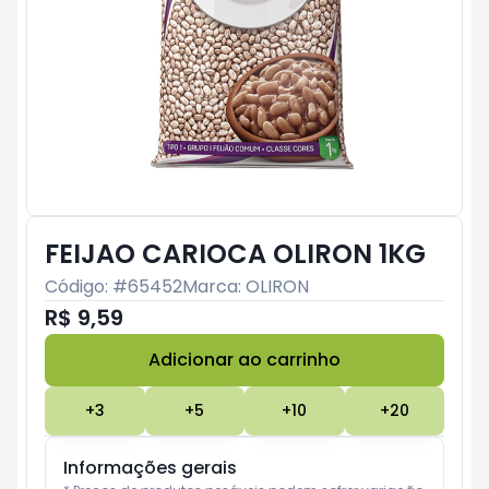
FEIJAO CARIOCA OLIRON 1KG
Código: #
65452
Marca:
OLIRON
R$ 9,59
Adicionar ao carrinho
Subtotal:
R$ 0
+
3
+
5
+
10
+
20
Informações gerais