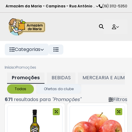
Armazém da Maria - Campinas
-
Rua Antônio Rodrigues de Carva
(19) 3112-5350
Categorias
Início
Promoções
Promoções
BEBIDAS
MERCEARIA E ALIMEN
Todos
Ofertas do clube
671
resultados para
"
Promoções
"
Filtros