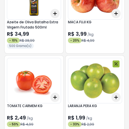
Add
Add
+
3
+
5
+
10
+
0.
Azeite de Oliva Batalha Extra
MACA FUJI KG
Virgem Frutado 500ml
R$ 34,99
R$ 3,99
/
kg
R$ 38,99
R$ 4,99
-
10
%
-
20
%
500 Grama(s)
Add
Add
+
3
kg
+
5
kg
+
1.2
TOMATE CARMEM KG
LARANJA PERA KG
R$ 2,49
R$ 1,99
/
kg
/
kg
R$ 4,99
R$ 2,99
-
50
%
-
33
%