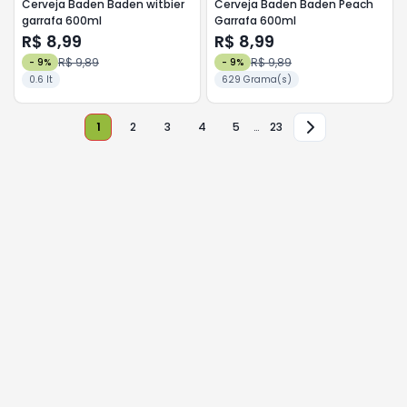
Cerveja Baden Baden witbier
Cerveja Baden Baden Peach
garrafa 600ml
Garrafa 600ml
R$ 8,99
R$ 8,99
R$ 9,89
R$ 9,89
-
9
%
-
9
%
0.6 lt
629 Grama(s)
1
2
3
4
5
…
23