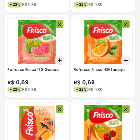
R$ 0,89
R$ 0,89
-
22
%
-
22
%
Add
Add
+
3
+
5
+
10
+
3
Refresco Frisco 18G Goiaba
Refresco Frisco 18G Laranja
R$ 0,69
R$ 0,69
R$ 0,89
R$ 0,89
-
22
%
-
22
%