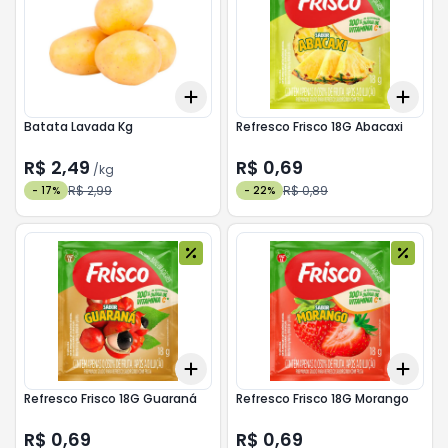
Add
Add
+
0.3
kg
+
0.5
kg
+
3
Batata Lavada Kg
Refresco Frisco 18G Abacaxi
R$ 2,49
R$ 0,69
/
kg
R$ 2,99
R$ 0,89
-
17
%
-
22
%
Add
Add
+
3
+
5
+
10
+
3
Refresco Frisco 18G Guaraná
Refresco Frisco 18G Morango
R$ 0,69
R$ 0,69