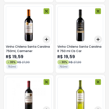
Add
Add
+
3
+
5
+
10
+
3
Vinho Chileno Santa Carolina
Vinho Chileno Santa Carolina
750ml, Carmener
R 750 ml Cb Car
R$ 19,59
R$ 19,59
R$ 27,99
R$ 27,99
-
30
%
-
30
%
750ml
750ml