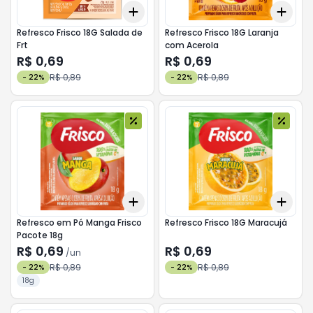
Add
Add
+
3
+
5
+
10
+
3
Refresco Frisco 18G Salada de
Refresco Frisco 18G Laranja
Frt
com Acerola
R$ 0,69
R$ 0,69
R$ 0,89
R$ 0,89
-
22
%
-
22
%
Add
Add
+
3
+
5
+
10
+
3
Refresco em Pó Manga Frisco
Refresco Frisco 18G Maracujá
Pacote 18g
R$ 0,69
R$ 0,69
/
un
R$ 0,89
R$ 0,89
-
22
%
-
22
%
18g