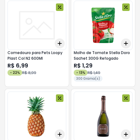
Add
Add
+
3
+
5
+
10
+
3
Comedouro para Pets Loopy
Molho de Tomate Stella Doro
Plast Col N2 600Ml
Sachet 300G Refogado
R$ 6,99
R$ 1,29
R$ 8,99
R$ 1,49
-
22
%
-
13
%
300 Grama(s)
Add
Add
+
3
+
5
+
10
+
3