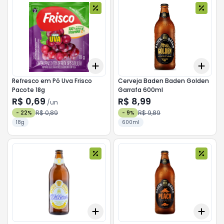
Add
Add
+
3
+
5
+
10
+
3
Refresco em Pó Uva Frisco
Cerveja Baden Baden Golden
Pacote 18g
Garrafa 600ml
R$ 0,69
R$ 8,99
/
un
R$ 0,89
R$ 9,89
-
22
%
-
9
%
18g
600ml
Add
Add
+
3
+
5
+
10
+
3