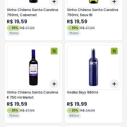
Add
Add
+
3
+
5
+
10
+
3
Vinho Chileno Santa Carolina
Vinho Chileno Santa Carolina
750ml, Cabernet
750ml, Sauv Bl
R$ 19,59
R$ 19,59
R$ 27,99
R$ 27,99
-
30
%
-
30
%
750ml
750ml
Add
Add
+
3
+
5
+
10
+
3
Vinho Chileno Santa Carolina
Vodka Skyy 980ml
R 750 ml Merlot
R$ 19,59
R$ 19,99
R$ 27,99
R$ 24,99
-
30
%
-
20
%
750ml
980ml