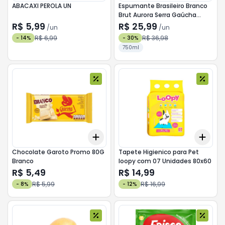
ABACAXI PEROLA UN
Espumante Brasileiro Branco
Brut Aurora Serra Gaúcha
Garrafa 750ml
R$ 5,99
R$ 25,99
/
un
/
un
R$ 6,99
R$ 36,98
-
14
%
-
30
%
750ml
Add
Add
+
3
+
5
+
10
+
3
Chocolate Garoto Promo 80G
Tapete Higienico para Pet
Branco
loopy com 07 Unidades 80x60
R$ 5,49
R$ 14,99
R$ 5,99
R$ 16,99
-
8
%
-
12
%